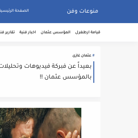
منوعات وفن
الصفحة الرئيسية
قيامة ارطغرل
المؤسس عثمان
اخبار فنية
تقارير فن
عثمان غازى
بعيداً عن فبركة فيديوهات وتحليلات
بالمؤسس عثمان !!