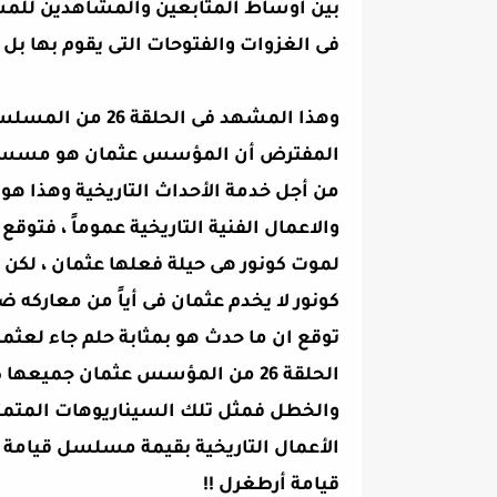
بين اوساط المتابعين والمشاهدين للمسل
فى الغزوات والفتوحات التى يقوم بها بل 
وهذا المشهد فى 
المفترض أن المؤسس عثمان هو مسسلسل
من أجل خدمة الأحداث التاريخية وهذا هو
والاعمال الفنية التاريخية عموماً ، فتو
لموت كونور هى حيلة فعلها عثمان ، لكن
كونور لا يخدم عثمان فى أياً من معاركه ضد
توقع ان ما حدث هو بمثابة حلم جاء لعثم
الحلقة 26 من المؤسس عثمان جميع
والخطل فمثل تلك السيناريوهات المتمثلة
الأعمال التاريخية بقيمة مسلسل قيامة 
قيامة أرطغرل !!