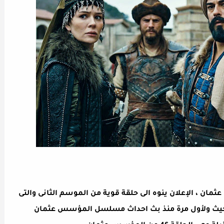
سل المؤسس عثمان ، الإعلان ينوه الى حلقة قوية من الموسم الثانى والتى
اء المقبل على قناة atv التركية حيث ولأول مرة منذ بث احداث مسلسل المؤسس عثمان