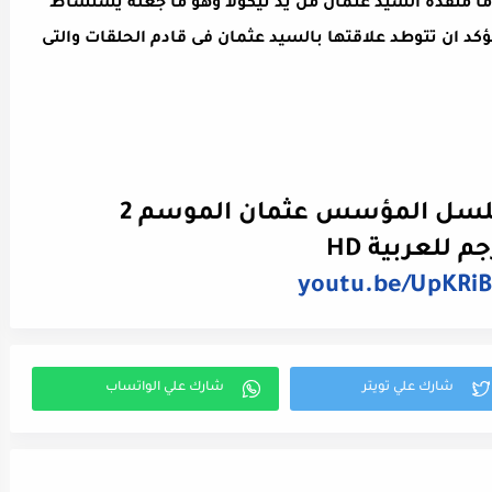
ماً منقذة السيد عثمان من يد نيكولا وهو ما جعله يستشاط
ؤكد ان تتوطد علاقتها بالسيد عثمان فى قادم الحلقات والتى
م للعربية HD
youtu.be/UpKRi