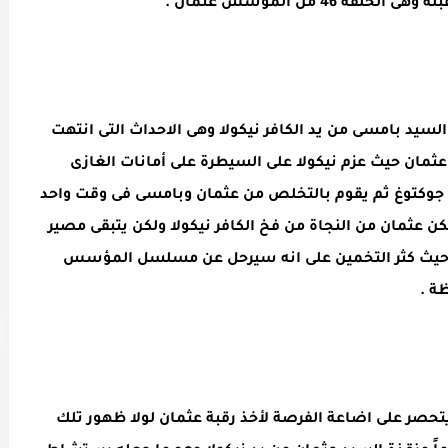
4 من المؤسس عثمان .
سيد بامسى من يد الكافر نيكولا وهى الاحداث التى انتهت
ل المؤسس عثمان حيث عزم نيكولا على السيطرة على أمانات الغازى
جوكتوغ ثم يقوم بالتخلص من عثمان وبامسى فى وقت واحد
عثمان من النجاة من فخ الكافر نيكولا ولكن يتبقى مصير
سيد بامسى مجهول فى اعلانات الحلقة 46 حيث كثر التخمين على انه سيرحل عن مسلسل المؤسس
ة .
ذى ظهر فى الإعلان 2 الحلقة 46 وهو يتحصر على اضاعة الفرصة لأخذ رقبة عثمان لولا ظهور تلك