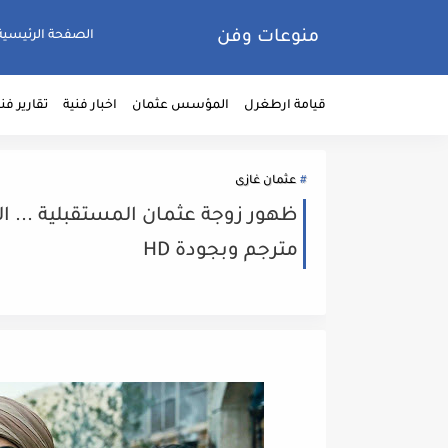
منوعات وفن
الصفحة الرئيسية
قيامة ارطغرل
المؤسس عثمان
اخبار فنية
تقارير فن
عثمان غازى
مترجم وبجودة HD