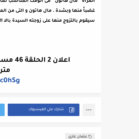
المرأة " مال هاتون " فى الوقت المناسب تما
غضباً منها وبشدة . مال هاتون و التى من الم
سيقوم بالتزوج منها على زوجته السيدة بالا !!
اعلان 2 الحلقة 46 مسلسل المؤسس عثمان الموسم 2
مترج
Bc0hSg
عثمان غازى