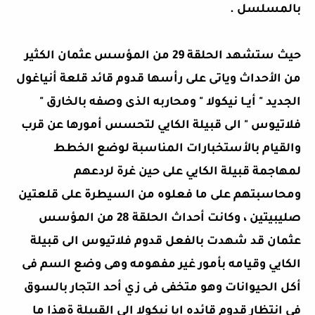
بالمسلسل .
حيث ستشهد الحلقة 29 من المؤسس عثمان الكثير
من الأحداث وياتى على رأسها قدوم قائد قلعة أنياغول
الجديد " أيــا نيكولا " ومحاربه الذى وصفه بالخارق "
فلاتيوس " الى قبيلة الكايي لتحسس أمورها عن قرب
والقيام بالأستخبارات المناسبة لوضع الخطط
لمهاجمة قبيلة الكايي على حين غرة لردعهم
ومحاسبتهم على ما فعلوه من السيطرة على قلعتين
صليبيتين ، وكانت أحداث الحلقة 28 من المؤسس
عثمان قد شهدت بالفعل قدوم فلاتيوس الى قبيلة
الكايي وقيامه بأمور غير مفهومه وهى وضع السم فى
أكل الحيوانات وهو متخفى فى زي أحد التجار بالسوق
فى انتظار قدوم قائده ايا نيكولا الى القبيلة ةهذا ما