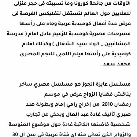
الأوقات من جائحة كورونا وما تسببته فى حجر منزلى
للملايين حول العالم لتستغل نتفليكس الفرصة فى
عرض عدة أعمال كوميدية عربية وجاء على رأسها
مسرحيات مصرية كوميدية للزعيم عادل امام ( مدرسة
المشاغبين _ الواد سيد الشغال ) وكذلك افلام
كوميدية على رأسها فيلم اللمبى للنجم المصرى
محمد سعد .
مسلسل عايزة اتجوز هو مسلسل مصري
ساخر
يناقش قضايا
الزواج
عرض في
موسم
رمضان
2010
من إخراج
رامي إمام
وبطولة
هند
صبري
تأليف
غادة عبد العال
ويحكي عن تجارب
شخصية خاضتها الكاتبة غادة حول موضوع العنوسة
والزواج الذي تعاني منه اي
فتاة
عربية في سن ال 30