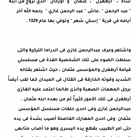
شاه "، " أرطغرل " ،" عثمان " و" أورخان " الذي تزوج من ابنة 
" عبد الرحمن " .عاش " عبد الرحمن غازي "  رحمه الله آخر 
أيامه في قرية " إسكي شهر " وتوفي بها عام 1329 .
واشتهر وعرف عبدالرحمن غازى فى الدراما التركية والتى 
سلطت الضوء على تلك الشخصية الفذة فى مسلسلي 
قيامة أرطغرل والمؤسس عثمان ، حيث اشتهر بقتاله 
الشديد وقوته الخارقة فى القتال فى الميدان كما لقب أيضاً 
برجل المهمات الصعبة والذى طالما اعتمد عليه الغازى 
أرطغرل فى تلك الأمور كثيراً ثم من بعده ابنه عثمان . 
عبدالرحمن غازى وفى احدى حلقات مسلسل المؤسس 
عثمان  وفى احدى المعارك الفاصلة أصيب بشدة فى يده 
حتى امر الطبيب بقطع يده اليسرى وهو ما أصاب متابعى 