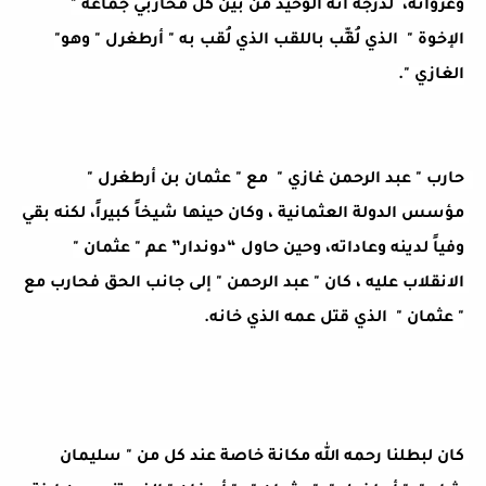
وغزواته،  لدرجة أنه الوحيد من بين كل محاربي جماعة " 
الإخوة "  الذي لُقِّب باللقب الذي لُقب به " أرطغرل " وهو" 
الغازي ".
حارب " عبد الرحمن غازي "  مع " عثمان بن أرطغرل "  
مؤسس الدولة العثمانية ، وكان حينها شيخاً كبيراً، لكنه بقي 
وفياً لدينه وعاداته، وحين حاول “دوندار” عم " عثمان " 
الانقلاب عليه ، كان " عبد الرحمن " إلى جانب الحق فحارب مع 
" عثمان "  الذي قتل عمه الذي خانه.
كان لبطلنا رحمه الله مكانة خاصة عند كل من " سليمان 