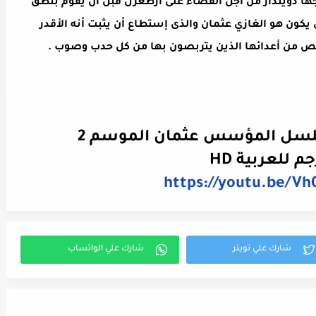
وجها دويندار من أجل القضاء على أرطغرل قبل أن يقوم بنطق
يكون هو الغازي عثمان والذى إستطاع أن يثبت أنه الأقدر
لص من أعدائها الذين يتربصون بها من كل حدب وصوب .
م للعربية HD
https://youtu.be/V