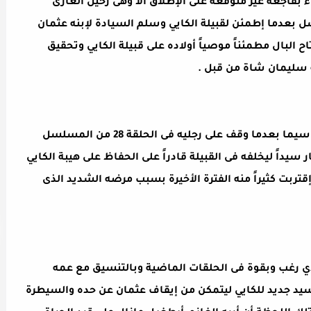
جاء بفاجعة غير متوقعة على الإطلاق ألا وهى رحيل الغازى
بعدما إطمئن لقبيلة الكايي وسلم السيادة لإبنه عثمان
ح البال مطمئناً موصياً أولاده على قبيلة الكايي وتحقيق
ه سليمان شاة من قبل .
الجميع لم يكن يتوقع إطلاقاً وفاة أرطغرل لا سيما بعدما وقف على رجليه فى الحلقة 28 من المسلسل
 سيداً ليخلفه فى القبيلة قادراً على الحفاظ على هيبة الكايي
قتربت كثيراً منه الفترة الأخيرة بسبب مرضه الشديد الذى
ي رغب وبقوة فى الحلقات الماضية وبالتنسيق مع عمه
 سيد جديد للكايي ليتمكن من إيقاف عثمان عن حده والسيطرة