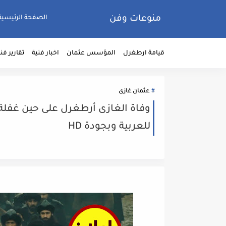
منوعات وفن
الصفحة الرئيسية
قيامة ارطغرل
المؤسس عثمان
اخبار فنية
تقارير فن
عثمان غازى
للعربية وبجودة HD