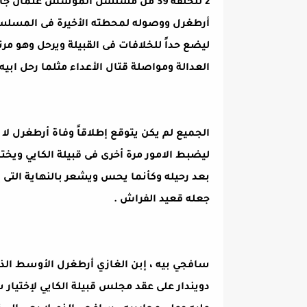
2 للحلقة 39 من مسلسل المؤسس عثمان 
أرطغرل ووصوله لمحطته الأخيرة فى المسلسل 
ليضع حداً للخلافات فى القبيلة ويرحل وهو مرتا
العدالة ومواصلة قتال الأعداء مثلما رحل ابي
ليضبط الامور مرة أخرى فى قبيلة الكايي ويختار
بعد رحيله وكأنما يحس ويشعر بالنهاية التى إ
جعله قعيد الفراش .
سافجي بيه ، إبن الغازي أرطغرل الأوسط الذ
دويندار على عقد مجلس قبيلة الكايي لإختيار