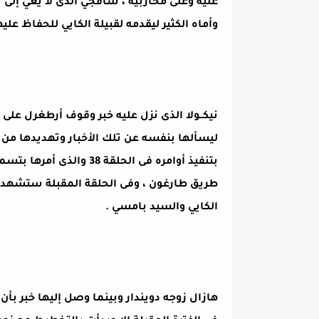
عليه وعلى محاربيه ، سافجي الذى لا يعي إلى ت
وأماه الكثير ليقدمه لقبيلة الكايي للحفاظ علي
نيكــولا الذى نزل عليه خبر وقوف أرطغرل عل
ليسألها بنفسه عن تلك الأخبار وتهديدها من ج
بتنفيذ أوامره فى الحلقة 
طريق طارغون ، وفى الحلقة المقبلة ستشهد رب
الكايي والسيد بامسي .
هازال زوجه دويندار وبينما وصل إليها خبر بأ