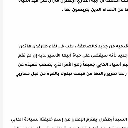
لك اللحظة أن أبيه الغازي أرطغرل مازال على قيد الحياة
ها من الأعداء الذين يتربصون بها .
ى قدميه من جديد كالصاعقة ، رغب فى لقاء طارغون هاتون
ديد بأنه سيقضى على حياة أبيها الأسير لديه إن لم تقم
38 والذى أمرها بتسميم أسياد الكايي جميعاً وهو الأمر الذي يصعب تنفيذه عن
ما تحرير والدها من قبضة نيكولا بالقوة من قبل محاربي
ن السيد أرطغرل يعتزم الإعلان عن إسم خليفته لسيادة الكايي