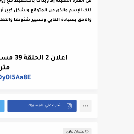
فى الفترة المقبلة إلا وبدأت بالتخطيط مع ز
ذلك الإسم والذى من المتوقع وبشكل كبير أن 
والاحق بسيادة الكايي وتسيير شئونها والتخ
اعلان 2 الحلقة 39 مسلسل المؤسس عثمان الموسم 2
مترج
h0y0I5Aa8E
عثمان غازى